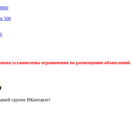
9000
ов
500
0
спама установлены ограничения по размещению объявлений. 
u
нашей группе ВКонтакте!