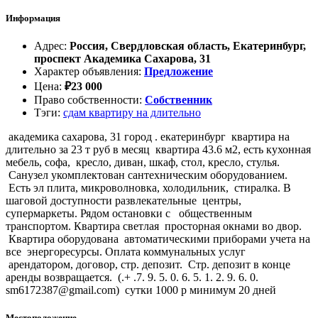
Информация
Адрес
:
Россия, Свердловская область, Екатеринбург,
проспект Академика Сахарова, 31
Характер объявления
:
Предложение
Цена
:
₽
23 000
Право собственности
:
Собственник
Тэги
:
сдам квартиру на длительно
академика сахарова, 31 город . екатеринбург квартира на
длительно за 23 т руб в месяц квартира 43.6 м2, есть кухонная
мебель, софа, кресло, диван, шкаф, стол, кресло, стулья.
Санузел укомплектован сантехническим оборудованием.
Есть эл плита, микроволновка, холодильник, стиралка. В
шаговой доступности развлекательные центры,
супермаркеты. Рядом остановки с общественным
транспортом. Квартира светлая просторная окнами во двор.
Квартира оборудована автоматическими приборами учета на
все энергоресурсы. Оплата коммунальных услуг
арендатором, договор, стр. депозит. Стр. депозит в конце
аренды возвращается. (.+ .7. 9. 5. 0. 6. 5. 1. 2. 9. 6. 0.
sm6172387@gmail.com) сутки 1000 р минимум 20 дней
Местоположение