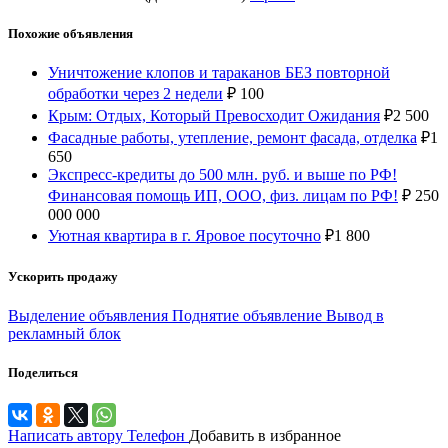
Похожие объявления
Уничтожение клопов и тараканов БЕЗ повторной
обработки через 2 недели
₽
100
Крым: Отдых, Который Превосходит Ожидания
₽
2 500
Фасадные работы, утепление, ремонт фасада, отделка
₽
1
650
Экспресс-кредиты до 500 млн. руб. и выше по РФ!
Финансовая помощь ИП, ООО, физ. лицам по РФ!
₽
250
000 000
Уютная квартира в г. Яровое посуточно
₽
1 800
Ускорить продажу
Выделение объявления
Поднятие объявление
Вывод в
рекламный блок
Поделиться
Написать автору
Телефон
Добавить в избранное