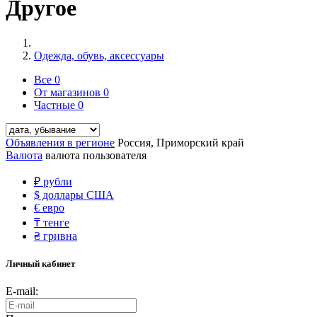
Другое
Одежда, обувь, аксессуары
Все
0
От магазинов
0
Частные
0
Объявления в регионе
Россия, Приморский край
Валюта
валюта пользователя
₽
рубли
$
доллары США
€
евро
₸
тенге
₴
гривна
Личный кабинет
E-mail: