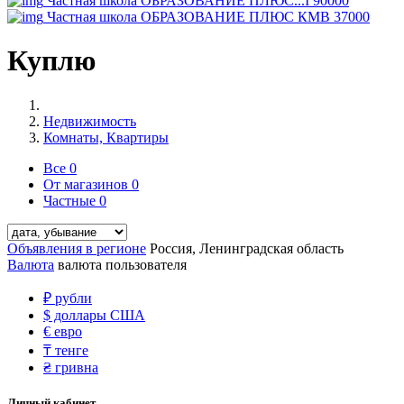
Частная школа ОБРАЗОВАНИЕ ПЛЮС...I
90000
Частная школа ОБРАЗОВАНИЕ ПЛЮС КМВ
37000
Куплю
Недвижимость
Комнаты, Квартиры
Все
0
От магазинов
0
Частные
0
Объявления в регионе
Россия, Ленинградская область
Валюта
валюта пользователя
₽
рубли
$
доллары США
€
евро
₸
тенге
₴
гривна
Личный кабинет