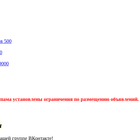
ов
500
0
9000
спама установлены ограничения по размещению объявлений. 
u
нашей группе ВКонтакте!