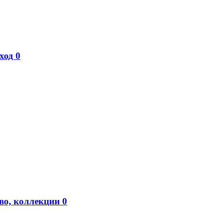
иход
0
во, коллекции
0