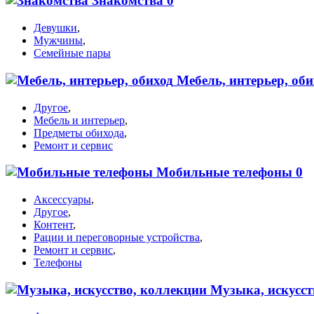
Знакомства
0
Девушки
,
Мужчины
,
Семейные пары
Мебель, интерьер, об
Другое
,
Мебель и интерьер
,
Предметы обихода
,
Ремонт и сервис
Мобильные телефоны
0
Аксессуары
,
Другое
,
Контент
,
Рации и переговорные устройства
,
Ремонт и сервис
,
Телефоны
Музыка, искусст