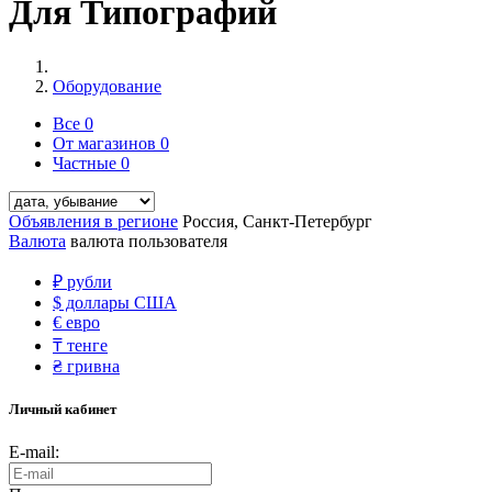
Для Типографий
Оборудование
Все
0
От магазинов
0
Частные
0
Объявления в регионе
Россия, Санкт-Петербург
Валюта
валюта пользователя
₽
рубли
$
доллары США
€
евро
₸
тенге
₴
гривна
Личный кабинет
E-mail: