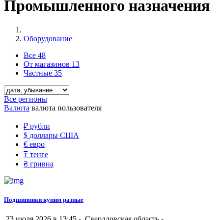
Промышленного назначения
Оборудование
Все
48
От магазинов
13
Частные
35
Все регионы
Валюта
валюта пользователя
₽
рубли
$
доллары США
€
евро
₸
тенге
₴
гривна
Подшипники купим разные
23 июля 2026 в 13:45 -
Свердловская область
-