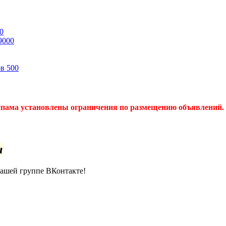
0
9000
ов
500
спама установлены ограничения по размещению объявлений. 
u
нашей группе ВКонтакте!