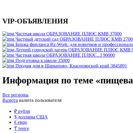
VIP-ОБЪЯВЛЕНИЯ
Частная школа ОБРАЗОВАНИЕ ПЛЮС КМВ
37000
Частный детский сад ОБРАЗОВАНИЕ ПЛЮС КМВ
2700
Биржа фриланса Rz-Work: для новичков и профессионал
Летний городской лагерь ОБРАЗОВАНИЕ ПЛЮС КМВ
Частная школа ОБРАЗОВАНИЕ ПЛЮС...I
90000
Подготовка к школе
35000
Продам дом в Шарыпово, Красноярский край
3845891
Информация по теме «пищев
Все регионы
Валюта
валюта пользователя
₽
рубли
$
доллары США
€
евро
₸
тенге