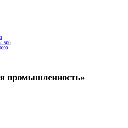
0
ов
500
9000
ая промышленность»