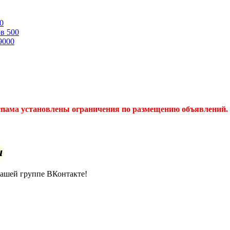
0
ов
500
9000
спама установлены ограничения по размещению объявлений. 
u
нашей группе ВКонтакте!