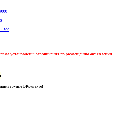
9000
0
ов
500
спама установлены ограничения по размещению объявлений. 
u
нашей группе ВКонтакте!