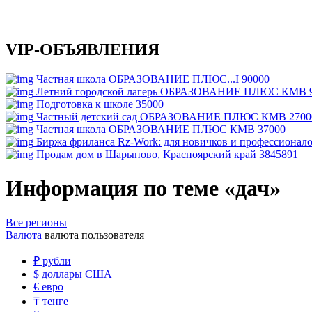
VIP-ОБЪЯВЛЕНИЯ
Частная школа ОБРАЗОВАНИЕ ПЛЮС...I
90000
Летний городской лагерь ОБРАЗОВАНИЕ ПЛЮС КМВ
Подготовка к школе
35000
Частный детский сад ОБРАЗОВАНИЕ ПЛЮС КМВ
2700
Частная школа ОБРАЗОВАНИЕ ПЛЮС КМВ
37000
Биржа фриланса Rz-Work: для новичков и профессионал
Продам дом в Шарыпово, Красноярский край
3845891
Информация по теме «дач»
Все регионы
Валюта
валюта пользователя
₽
рубли
$
доллары США
€
евро
₸
тенге