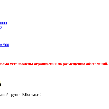
9000
0
ов
500
спама установлены ограничения по размещению объявлений. 
u
нашей группе ВКонтакте!