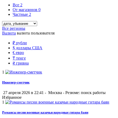
Все
2
От магазинов
0
Частные
2
Все регионы
Валюта
валюта пользователя
₽
рубли
$
доллары США
€
евро
₸
тенге
₴
гривна
1
Инженер-сметчик
27 апреля 2026 в 22:41 -
Москва
-
Резюме: поиск работы
Избранное
1
Романсы песни военные казачьи народные гитара баян