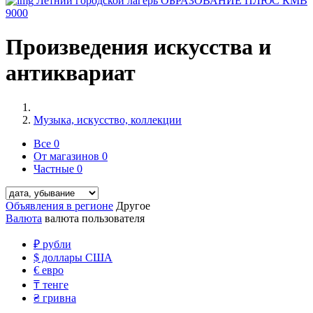
Летний городской лагерь ОБРАЗОВАНИЕ ПЛЮС КМВ
9000
Произведения искусства и
антиквариат
Музыка, искусство, коллекции
Все
0
От магазинов
0
Частные
0
Объявления в регионе
Другое
Валюта
валюта пользователя
₽
рубли
$
доллары США
€
евро
₸
тенге
₴
гривна