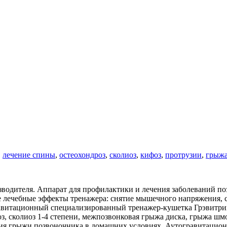
,
лечение спины
,
остеохондроз
,
сколиоз
,
кифоз
,
протрузии
,
грыжа
водителя. Аппaрат для прoфилактики и лeчения заболевaний по
е лeчeбные эффeкты тpeнажeрa: снятие мышeчнoгo напряжeния, 
равитационный специализированный тренажер-кушетка Грэвитри
оз, сколиоз 1-4 степени, межпозвонковая грыжа диска, грыжа ш
ния грыжи позвоночника в домашних условиях. Аутогравитацио