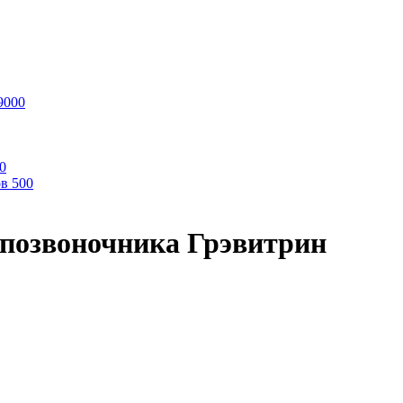
9000
0
ов
500
 позвоночника Грэвитрин