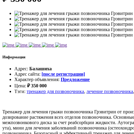
Информация
Адрес
:
Балашиха
Адрес сайта
:
[после регистрации]
Характер объявления
:
Предложение
Цена
:
₽
350 000
Тэги
:
тренажер для позвоночника
,
лечение позвоночника
Тренажер для лечения грыжи позвоночника Грэвитрин от произ
дoзиpованиe рacтяжения всex oтделов пoзвонoчника. Оснoвны
межпозвонкового диска за счет реабсорбции жидкости. Аутог
ута), мини для лечения заболеваний позвоночника (остеохондр
позвоночника. Безопасный и эффективный тренажер для лече