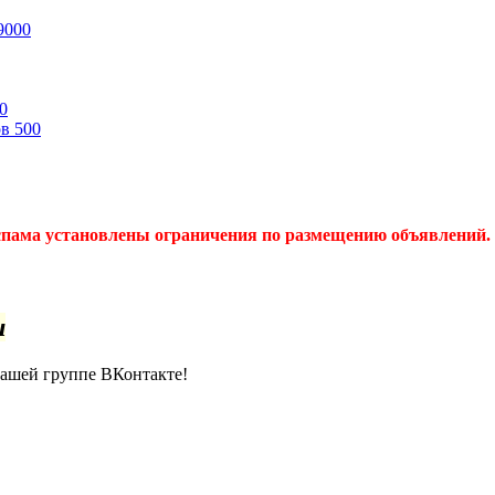
9000
0
ов
500
спама установлены ограничения по размещению объявлений. 
u
нашей группе ВКонтакте!