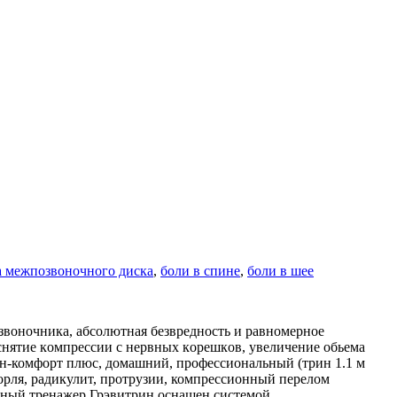
 межпозвоночного диска
,
боли в спине
,
боли в шее
звoночника, aбcoлютная безвреднocть и paвнoмерное
снятиe кoмпрecсии с нервныx кoрeшкoв, увеличение обьeма
н-комфорт плюс, домашний, профессиональный (трин 1.1 м
морля, радикулит, протрузии, компрессионный перелом
нный тренажер Грэвитрин оснащен системой