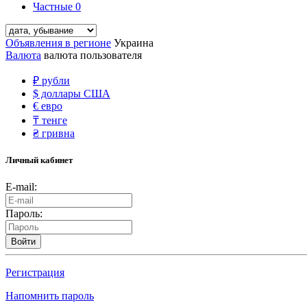
Частные
0
Объявления в регионе
Украина
Валюта
валюта пользователя
₽
рубли
$
доллары США
€
евро
₸
тенге
₴
гривна
Личный кабинет
E-mail:
Пароль:
Войти
Регистрация
Напомнить пароль