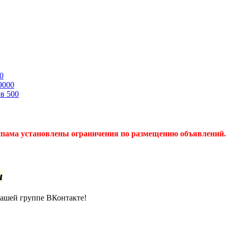
0
9000
ов
500
спама установлены ограничения по размещению объявлений. 
u
нашей группе ВКонтакте!