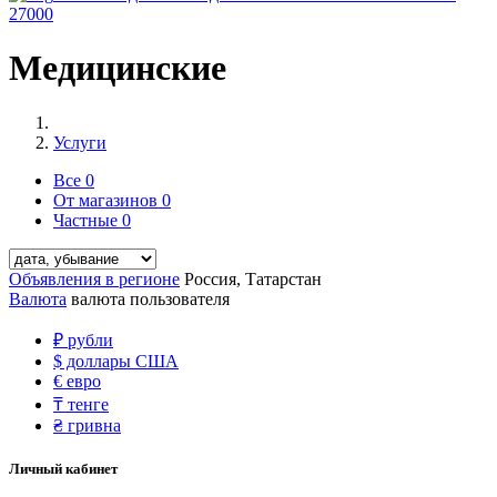
27000
Медицинские
Услуги
Все
0
От магазинов
0
Частные
0
Объявления в регионе
Россия, Татарстан
Валюта
валюта пользователя
₽
рубли
$
доллары США
€
евро
₸
тенге
₴
гривна
Личный кабинет