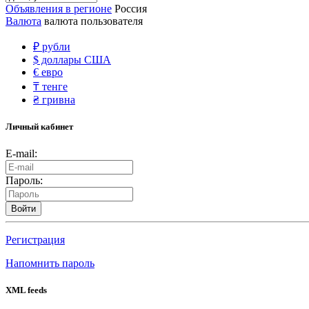
Объявления в регионе
Россия
Валюта
валюта пользователя
₽
рубли
$
доллары США
€
евро
₸
тенге
₴
гривна
Личный кабинет
E-mail:
Пароль:
Войти
Регистрация
Напомнить пароль
XML feeds