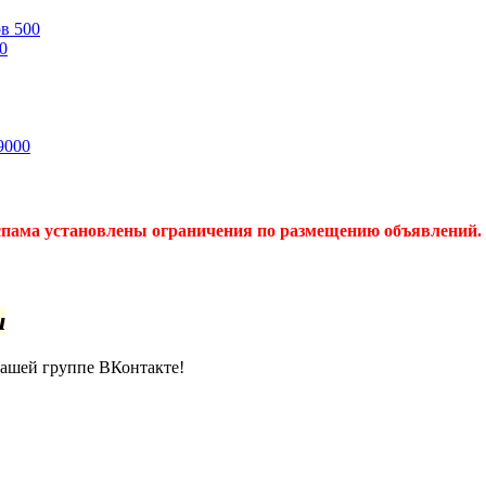
ов
500
0
9000
спама установлены ограничения по размещению объявлений. 
u
нашей группе ВКонтакте!