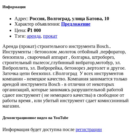
Информация
Адрес
:
Россия, Волгоград, улица Батова, 10
Характер объявления
:
Предложение
Цена
:
₽
1 000
Тэги
:
аренда
,
прокат
Аренда (прокат) строительного инструмента Bosch..
Инструменты : бетонолом ,молоток отбойный ,перфоратор,
бензопила , сварочный аппарат , болгарка, штроборез,
строительный пылесос,глубинный вибратор,мотобур, эл.
Виброплита, эл. Виброрейка, бетонорез ,вертолет и другое.
Заточка цепи бензопил. г.Волгоград У всех инструментов
компании - немецкое качество. Компания занимается только
арендой инструмента Bosch - в отличии от некоторых
организаций, которые занимаясь разрушительной работой
сдают инструмент ( не немецкого качества) в свободное от
работы время , или убитый инструмент сдает комиссионный
магазин.
Демонстрационное видео на YouTube
Информация будет доступна после
регистрации