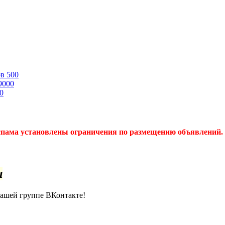
ов
500
9000
0
спама установлены ограничения по размещению объявлений. 
u
нашей группе ВКонтакте!