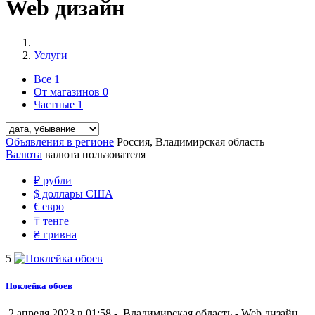
Web дизайн
Услуги
Все
1
От магазинов
0
Частные
1
Объявления в регионе
Россия, Владимирская область
Валюта
валюта пользователя
₽
рубли
$
доллары США
€
евро
₸
тенге
₴
гривна
5
Поклейка обоев
2 апреля 2023 в 01:58 -
Владимирская область
-
Web дизайн