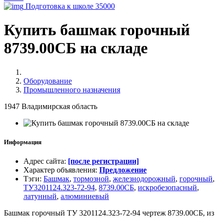
Подготовка к школе
35000
Купить башмак горочный
8739.00СБ на складе
Оборудование
Промышленного назначения
1947
Владимирская область
Информация
Адрес сайта
:
[после регистрации]
Характер объявления
:
Предложение
Тэги
:
Башмак
,
тормозной
,
железнодорожный
,
горочный
,
ТУ3201124.323-72-94
,
8739.00СБ
,
искробезопасный
,
латунный
,
алюминиевый
Башмак горочный ТУ 3201124.323-72-94 чертеж 8739.00СБ, из