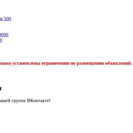
ов
500
9000
0
спама установлены ограничения по размещению объявлений. 
u
нашей группе ВКонтакте!