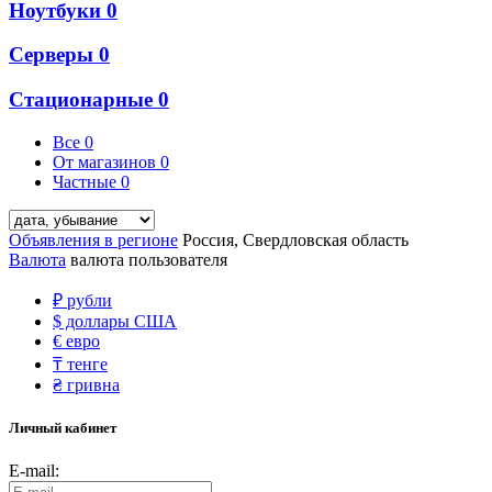
Ноутбуки
0
Серверы
0
Стационарные
0
Все
0
От магазинов
0
Частные
0
Объявления в регионе
Россия, Свердловская область
Валюта
валюта пользователя
₽
рубли
$
доллары США
€
евро
₸
тенге
₴
гривна
Личный кабинет
E-mail: