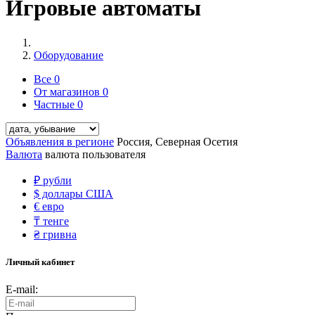
Игровые автоматы
Оборудование
Все
0
От магазинов
0
Частные
0
Объявления в регионе
Россия, Северная Осетия
Валюта
валюта пользователя
₽
рубли
$
доллары США
€
евро
₸
тенге
₴
гривна
Личный кабинет
E-mail: