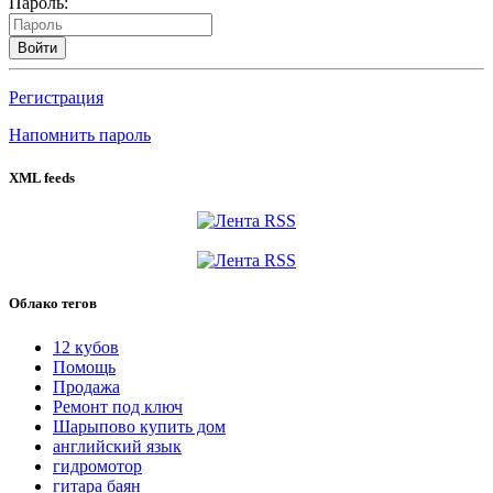
Пароль:
Войти
Регистрация
Напомнить пароль
XML feeds
Облако тегов
12 кубов
Помощь
Продажа
Ремонт под ключ
Шарыпово купить дом
английский язык
гидромотор
гитара баян