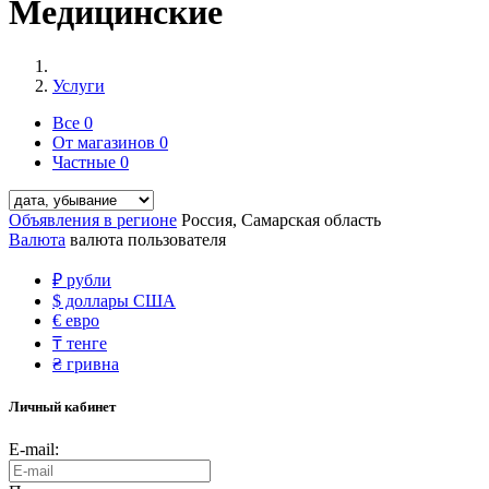
Медицинские
Услуги
Все
0
От магазинов
0
Частные
0
Объявления в регионе
Россия, Самарская область
Валюта
валюта пользователя
₽
рубли
$
доллары США
€
евро
₸
тенге
₴
гривна
Личный кабинет
E-mail: