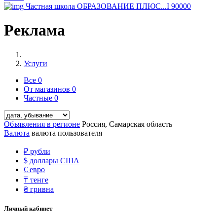
Частная школа ОБРАЗОВАНИЕ ПЛЮС...I
90000
Реклама
Услуги
Все
0
От магазинов
0
Частные
0
Объявления в регионе
Россия, Самарская область
Валюта
валюта пользователя
₽
рубли
$
доллары США
€
евро
₸
тенге
₴
гривна
Личный кабинет