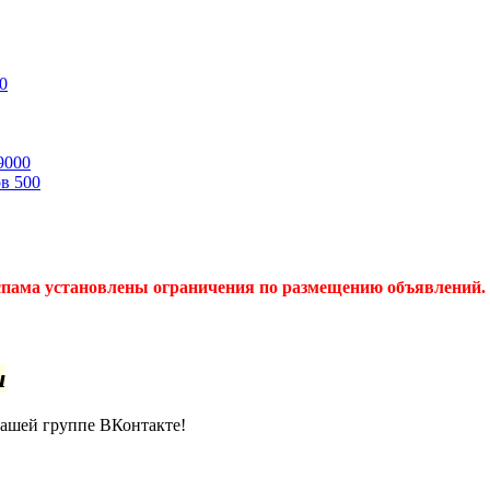
0
9000
ов
500
спама установлены ограничения по размещению объявлений. 
u
нашей группе ВКонтакте!