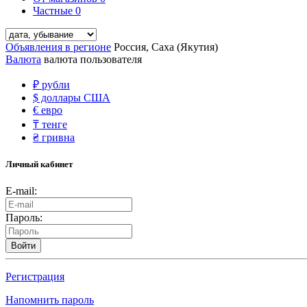
Частные
0
Объявления в регионе
Россия, Саха (Якутия)
Валюта
валюта пользователя
₽
рубли
$
доллары США
€
евро
₸
тенге
₴
гривна
Личный кабинет
E-mail:
Пароль:
Войти
Регистрация
Напомнить пароль