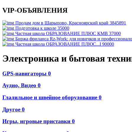
VIP-ОБЪЯВЛЕНИЯ
Продам дом в Шарыпово, Красноярский край
3845891
Подготовка к школе
35000
Частная школа ОБРАЗОВАНИЕ ПЛЮС КМВ
37000
Биржа фриланса Rz-Work: для новичков и профессионал
Частная школа ОБРАЗОВАНИЕ ПЛЮС...I
90000
Электроника и бытовая техни
GPS-навигаторы
0
Аудио, Видео
0
Гладильное и швейное оборудование
0
Другое
0
Игры, игровые приставки
0