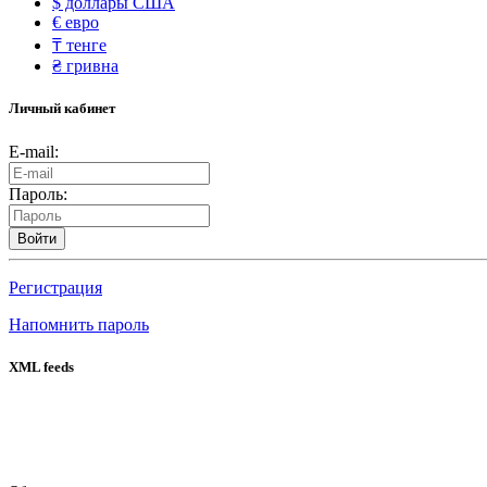
$
доллары США
€
евро
₸
тенге
₴
гривна
Личный кабинет
E-mail:
Пароль:
Войти
Регистрация
Напомнить пароль
XML feeds