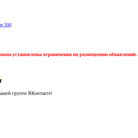
ов
500
спама установлены ограничения по размещению объявлений. 
u
нашей группе ВКонтакте!