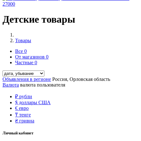
27000
Детские товары
Товары
Все
0
От магазинов
0
Частные
0
Объявления в регионе
Россия, Орловская область
Валюта
валюта пользователя
₽
рубли
$
доллары США
€
евро
₸
тенге
₴
гривна
Личный кабинет