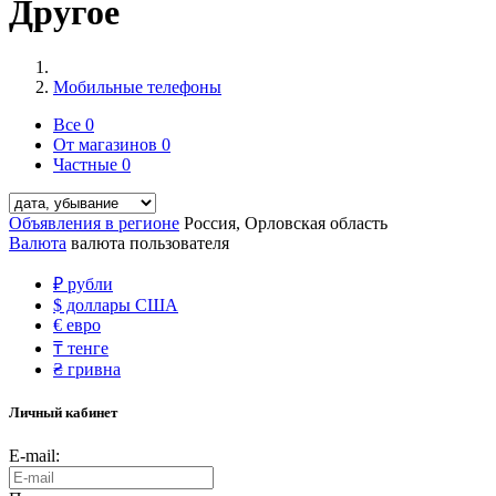
Другое
Мобильные телефоны
Все
0
От магазинов
0
Частные
0
Объявления в регионе
Россия, Орловская область
Валюта
валюта пользователя
₽
рубли
$
доллары США
€
евро
₸
тенге
₴
гривна
Личный кабинет
E-mail: