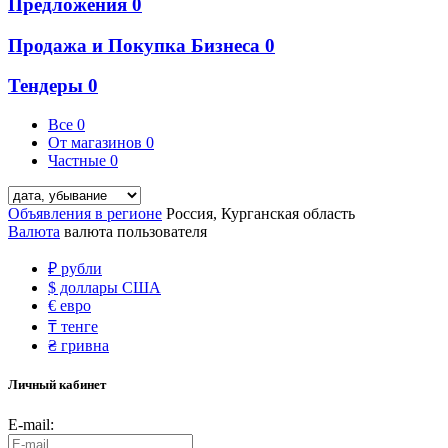
Предложения
0
Продажа и Покупка Бизнеса
0
Тендеры
0
Все
0
От магазинов
0
Частные
0
Объявления в регионе
Россия, Курганская область
Валюта
валюта пользователя
₽
рубли
$
доллары США
€
евро
₸
тенге
₴
гривна
Личный кабинет
E-mail: