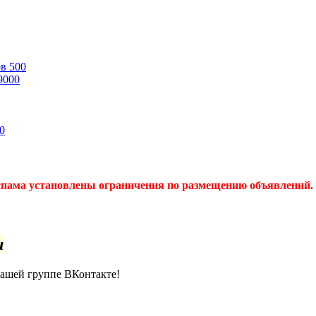
ов
500
9000
0
спама установлены ограничения по размещению объявлений. 
u
нашей группе ВКонтакте!