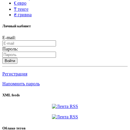
€
евро
₸
тенге
₴
гривна
Личный кабинет
E-mail:
Пароль:
Войти
Регистрация
Напомнить пароль
XML feeds
Облако тегов