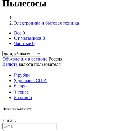
Пылесосы
Электроника и бытовая техника
Все
0
От магазинов
0
Частные
0
Объявления в регионе
Россия
Валюта
валюта пользователя
₽
рубли
$
доллары США
€
евро
₸
тенге
₴
гривна
Личный кабинет
E-mail: