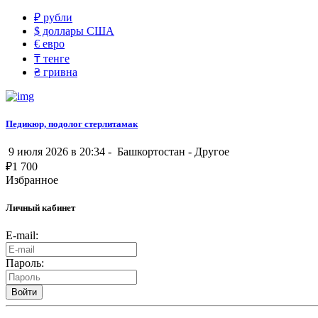
₽
рубли
$
доллары США
€
евро
₸
тенге
₴
гривна
Педикюр, подолог стерлитамак
9 июля 2026 в 20:34 -
Башкортостан
-
Другое
₽
1 700
Избранное
Личный кабинет
E-mail:
Пароль:
Войти