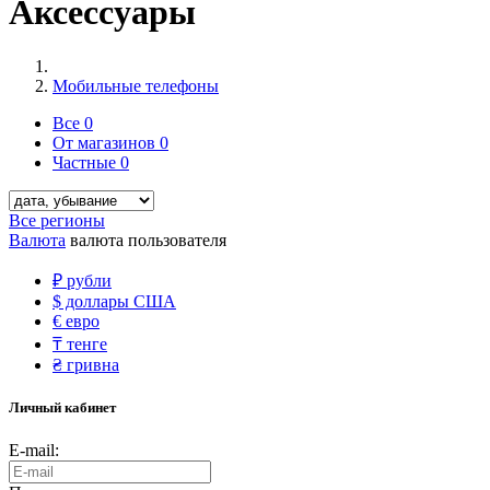
Аксессуары
Мобильные телефоны
Все
0
От магазинов
0
Частные
0
Все регионы
Валюта
валюта пользователя
₽
рубли
$
доллары США
€
евро
₸
тенге
₴
гривна
Личный кабинет
E-mail: