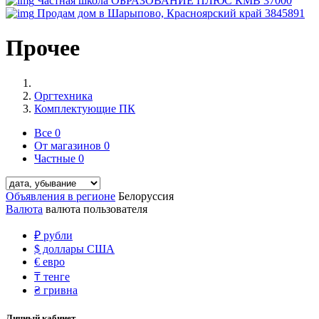
Частная школа ОБРАЗОВАНИЕ ПЛЮС КМВ
37000
Продам дом в Шарыпово, Красноярский край
3845891
Прочее
Оргтехника
Комплектующие ПК
Все
0
От магазинов
0
Частные
0
Объявления в регионе
Белоруссия
Валюта
валюта пользователя
₽
рубли
$
доллары США
€
евро
₸
тенге
₴
гривна
Личный кабинет