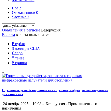
Все
2
От магазинов
0
Частные
2
Объявления в регионе
Белоруссия
Валюта
валюта пользователя
₽
рубли
$
доллары США
€
евро
₸
тенге
₴
гривна
1
Горелочные устройства, запчасти к горелкам, инфракрасные излучатели
для отопления
24 ноября 2025 в 19:08 -
Белоруссия
-
Промышленного
назначения